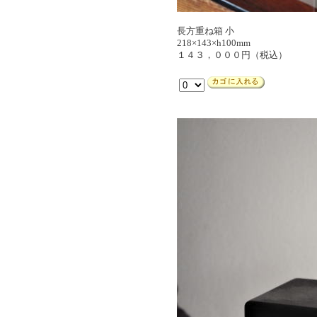
長方重ね箱 小
218×143×h100mm
１４３，０００円（税込）