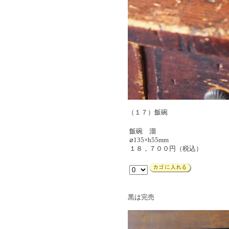
（１７）飯碗
飯碗 溜
⌀135×h55mm
１８，７００円（税込）
黒は完売