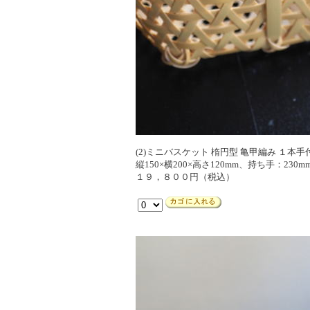
(2)ミニバスケット 楕円型 亀甲編み １本手
縦150×横200×高さ120mm、持ち手：230m
１９，８００円（税込）