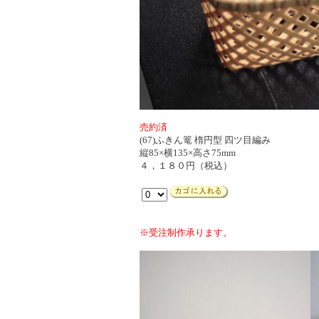
売約済
(67)ふきん篭 楕円型 四ツ目編み
縦85×横135×高さ75mm
４，１８０円（税込）
※受注制作承ります。