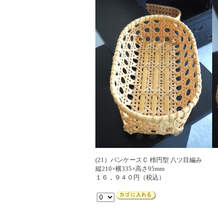
(21）パンケースＣ 楕円型 八ツ目編み
縦210×横335×高さ95mm
１６，９４０円（税込）