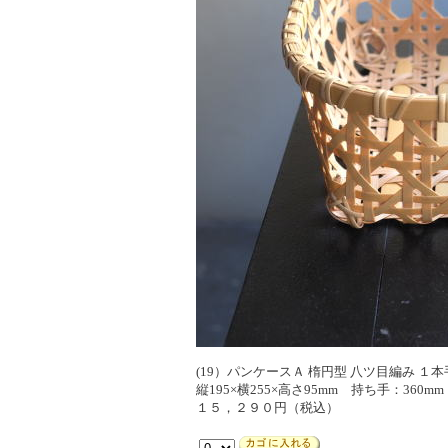
(19）パンケースＡ 楕円型 八ツ目編み １
縦195×横255×高さ95mm 持ち手：360mm
１５，２９０円（税込）