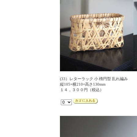
(33）レターラック 小 楕円型 乱れ編み
縦105×横210×高さ130mm
１４，３００円（税込）