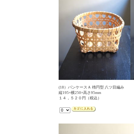
(18）パンケースＡ 楕円型 八ツ目編み
縦195×横250×高さ95mm
１４，５２０円（税込）