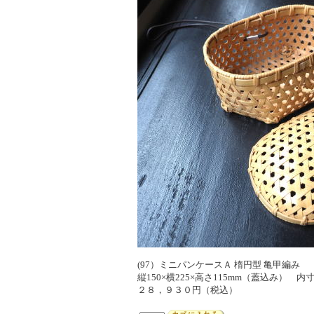
(97）ミニパンケースＡ 楕円型 亀甲編み
縦150×横225×高さ115mm（蓋込み） 内寸
２８，９３０円（税込）