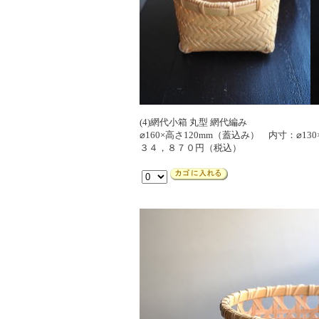
(4)網代小箱 丸型 網代編み
⌀160×高さ120mm（蓋込み） 内寸：⌀130
３４，８７０円（税込）