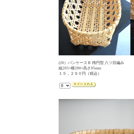
(20）パンケースＢ 楕円型 八ツ目編み
縦205×横290×高さ95mm
１５，２９０円（税込）